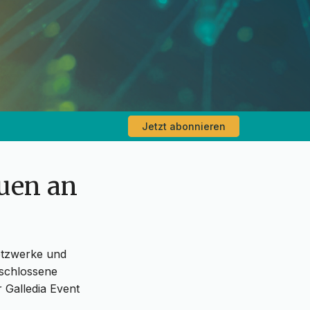
Jetzt abonnieren
uen an
etzwerke und
eschlossene
 Galledia Event