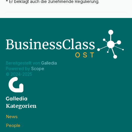
* Er beklagt auch die zunehmende Regulierung.
Bereitgestellt von 
Galledia
.
Powered by 
Scope
.
© 2024-2025
Kategorien
News
People