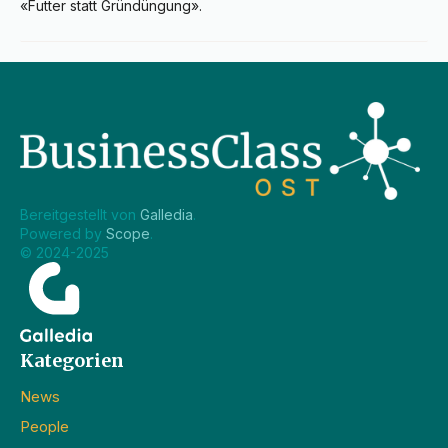
«Futter statt Gründüngung».
Bereitgestellt von 
Galledia
.
Powered by 
Scope
.
© 2024-2025
Kategorien
News
People