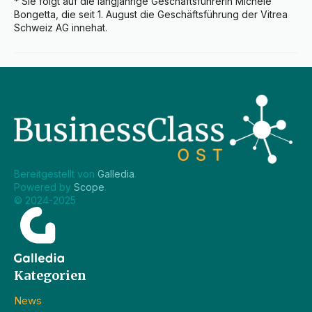
* Sie folgt auf die langjährige Geschäftsführerin Michèle 
Bongetta, die seit 1. August die Geschäftsführung der Vitrea 
Schweiz AG innehat.
Bereitgestellt von 
Galledia
.
Powered by 
Scope
.
© 2024-2025
Kategorien
News