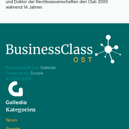
und Doktor der Rechtswissenschaften den Club 2000 
während 14 Jahren.
Bereitgestellt von 
Galledia
.
Powered by 
Scope
.
© 2024-2025
Kategorien
News
People