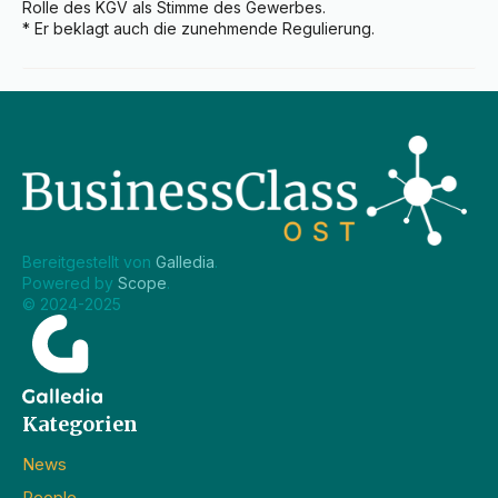
Rolle des KGV als Stimme des Gewerbes.

* Er beklagt auch die zunehmende Regulierung.
Bereitgestellt von 
Galledia
.
Powered by 
Scope
.
© 2024-2025
Kategorien
News
People