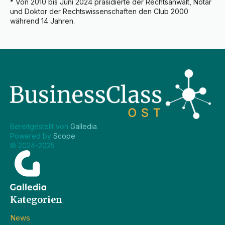
* Von 2010 bis Juni 2024 präsidierte der Rechtsanwalt, Notar 
und Doktor der Rechtswissenschaften den Club 2000 
während 14 Jahren.
Bereitgestellt von 
Galledia
.
Powered by 
Scope
.
© 2024-2025
Kategorien
News