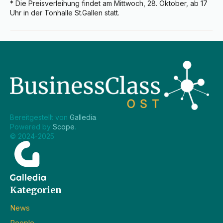
* Die Preisverleihung findet am Mittwoch, 28. Oktober, ab 17 
Uhr in der Tonhalle St.Gallen statt.
Bereitgestellt von 
Galledia
.
Powered by 
Scope
.
© 2024-2025
Kategorien
News
People