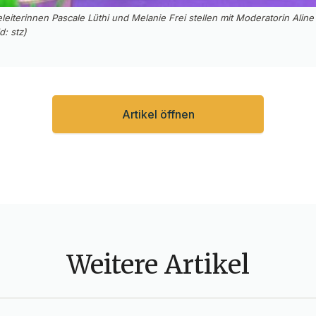
iterinnen Pascale Lüthi und Melanie Frei stellen mit Moderatorin Aline
d: stz)
Artikel öffnen
Weitere Artikel