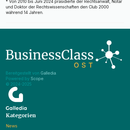
* Von 2010 bis Juni 2024 präsidierte der Rechtsanwalt, Notar 
und Doktor der Rechtswissenschaften den Club 2000 
während 14 Jahren.
Bereitgestellt von 
Galledia
.
Powered by 
Scope
.
© 2024-2025
Kategorien
News