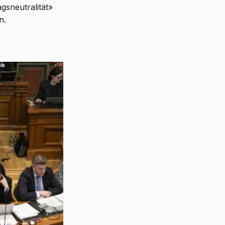
gsneutralität»
n.