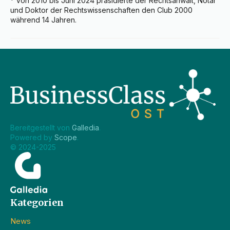
* Von 2010 bis Juni 2024 präsidierte der Rechtsanwalt, Notar 
und Doktor der Rechtswissenschaften den Club 2000 
während 14 Jahren.
Bereitgestellt von 
Galledia
.
Powered by 
Scope
.
© 2024-2025
Kategorien
News