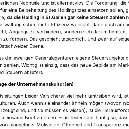
erlichen Nachteile und ist alternativlos. Die Forderung, die 
für eine Beibehaltung des Holdingsitzes einsetzen sollen, gr
ere,
da die Holding in St.Gallen gar keine Steuern zahlen
rwaltung schon mehr Effizienz wünscht, dann doch am b
cht, Abgänge zu verhindern, sondern sich darum bemüht
 zu fördern. Das geschieht tatsächlich, und zwar auf eidg
Ostschweizer Ebene.
 die jeweiligen Generalagenturen eigene Steuersubjekte da
n zahlen. Wichtig ist einzig, dass das neue Gebilde am Mark
d Steuern abliefert.
age der Unternehmenskultur(en)
sleitungen beider Versicherer viel mehr umtreiben wird, ist
turen. Auch wenn sie einander ähneln mögen (wovon nich
rzeugt sind, und sie müssen es wissen), ist die Herausforde
gemeinsame Boot zu holen. Es ist leider sehr häufig so, das
 von mangelnder Motivation, Offenheit und Transparenz me