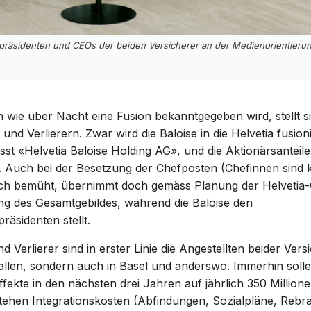
präsidenten und CEOs der beiden Versicherer an der Medienorientierun
wie über Nacht eine Fusion bekanntgegeben wird, stellt si
nd Verlierern. Zwar wird die Baloise in die Helvetia fusion
sst «Helvetia Baloise Holding AG», und die Aktionärsanteile
. Auch bei der Besetzung der Chefposten (Chefinnen sind k
ch bemüht, übernimmt doch gemäss Planung der Helvetia-
ng des Gesamtgebildes, während die Baloise den
räsidenten stellt.
d Verlierer sind in erster Linie die Angestellten beider Ver
Gallen, sondern auch in Basel und anderswo. Immerhin solle
ffekte in den nächsten drei Jahren auf jährlich 350 Millio
tehen Integrationskosten (Abfindungen, Sozialpläne, Rebr