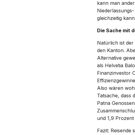
kann man anders 
Niederlassungs-
gleichzeitig kan
Die Sache mit 
Natürlich ist de
den Kanton. Abe
Alternative gewe
als Helvetia Bal
Finanzinvestor C
Effizienzgewinn
Also wären wohl
Tatsache, dass d
Patria Genossens
Zusammenschluss
und 1,9 Prozent f
Fazit: Reisende 