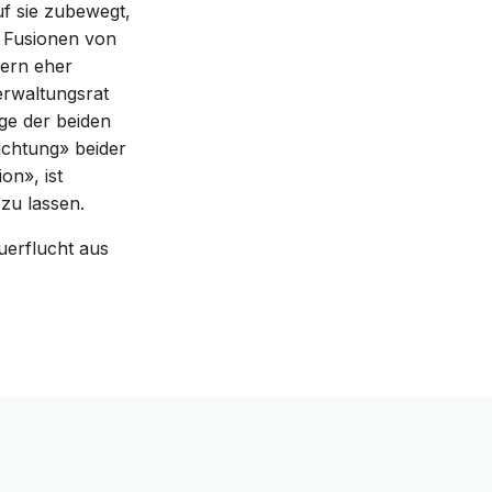
f sie zubewegt,
s Fusionen von
dern eher
erwaltungsrat
age der beiden
richtung» beider
on», ist
zu lassen.
uerflucht aus