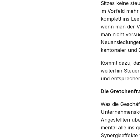
Sitzes keine steu
im Vorfeld mehr 
komplett ins Le
wenn man der Ve
man nicht versu
Neuansiedlungen
kantonaler und 
Kommt dazu, dass
weiterhin Steuer
und entsprechen
Die Gretchenfr
Was die Geschäft
Unternehmenskul
Angestellten übe
mental alle ins 
Synergieeffekte