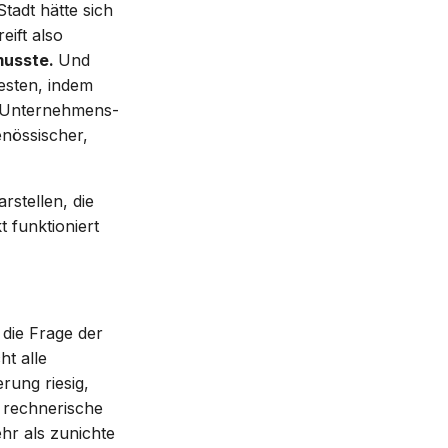
Stadt hätte sich
eift also
 musste.
Und
esten, indem
, Unternehmens-
enössischer,
rstellen, die
t funktioniert
 die Frage der
t alle
rung riesig,
s rechnerische
hr als zunichte