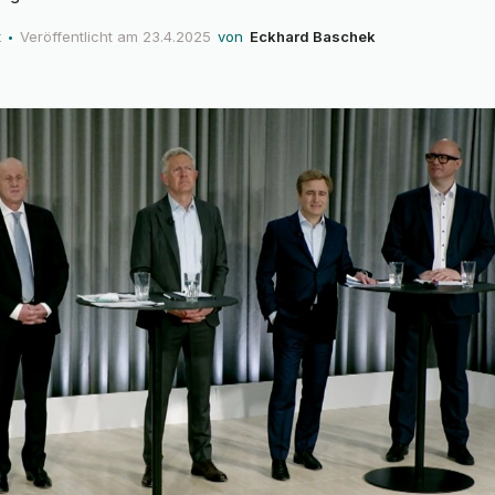
t
Veröffentlicht am
23.4.2025
von
Eckhard Baschek
•