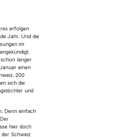
hres erfolgen
nde Jahr. Und die
assungen im
 angekündigt.
 schon länger
g Januar einen
chweiz. 200
n sich die
ngstöchter und
em. Denn einfach
 Der
sse hier doch
n der Schweiz