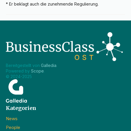
* Er beklagt auch die zunehmende Regulierung.
Bereitgestellt von 
Galledia
.
Powered by 
Scope
.
© 2024-2025
Kategorien
News
People