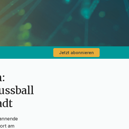
Jetzt abonnieren
:
ussball
adt
pannende
dort am