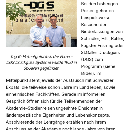
Bei den bisherigen
Reisen gehörten
beispielsweise
Besuche der
Niederlassungen von
Schindler, Hilti, Bühler,
Eugster Frismag oder
St.Galler Druckguss
Tag 6: Heimatgefühle in der Ferne –
(DGS) zum
DGS Druckguss Systeme wurde 1950 in
Programm (siehe
St.Gallen gegründet.
Bilder). Im
Mittelpunkt steht jeweils der Austausch mit Schweizer
Expats, die teilweise schon Jahre im Land leben, sowie
einheimischen Fachkräften. Gerade im informellen
Gespräch öffnen sich für die Teilnehmenden der
Akademie-Studienreisen ungeahnte Einsichten in
länderspezifische Eigenheiten und Lebenskonzepte.
Absolvierende der Lehrgänge erzählen nach ihrem
Abschluss an der Akademie noch lange Jahre von ihren