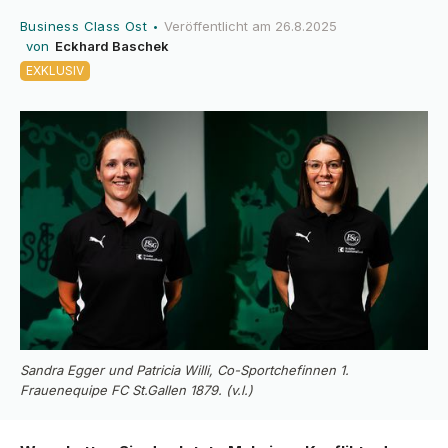
Business Class Ost
Veröffentlicht am
26.8.2025
•
von
Eckhard Baschek
EXKLUSIV
Sandra Egger und Patricia Willi, Co-Sportchefinnen 1.
Frauenequipe FC St.Gallen 1879. (v.l.)