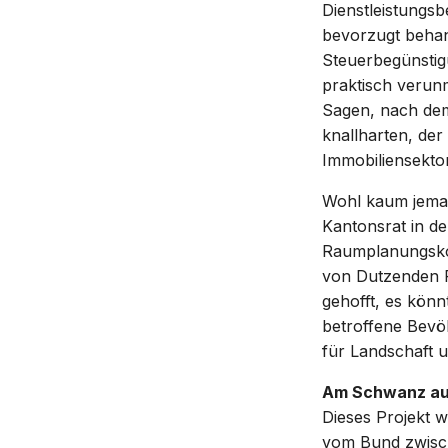
Dienstleistungsb
bevorzugt behan
Steuerbegünstig
praktisch verunm
Sagen, nach dem 
knallharten, de
Immobiliensekto
Wohl kaum jemand
Kantonsrat in de
Raumplanungskom
von Dutzenden P
gehofft, es könn
betroffene Bevö
für Landschaft u
Am Schwanz a
Dieses Projekt 
vom Bund zwisch