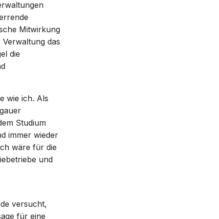
Verwaltungen
zerrende
sche Mitwirkung
r Verwaltung das
el die
nd
 wie ich. Als
rgauer
 dem Studium
nd immer wieder
ch wäre für die
iebetriebe und
de versucht,
age für eine