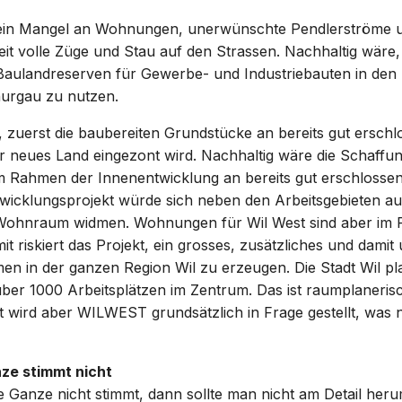
 ein Mangel an Wohnungen, unerwünschte Pendlerströme 
t volle Züge und Stau auf den Strassen. Nachhaltig wäre, 
aulandreserven für Gewerbe- und Industriebauten in den
hurgau zu nutzen.
, zuerst die baubereiten Grundstücke an bereits gut ersch
r neues Land eingezont wird. Nachhaltig wäre die Schaffu
im Rahmen der Innenentwicklung an bereits gut erschlosse
twicklungsprojekt würde sich neben den Arbeitsgebieten a
ohnraum widmen. Wohnungen für Wil West sind aber im P
t riskiert das Projekt, ein grosses, zusätzliches und dami
n in der ganzen Region Wil zu erzeugen. Die Stadt Wil pla
ber 1000 Arbeitsplätzen im Zentrum. Das ist raumplanerisc
t wird aber WILWEST grundsätzlich in Frage gestellt, was 
ze stimmt nicht
 Ganze nicht stimmt, dann sollte man nicht am Detail her