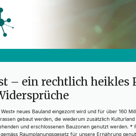
t – ein rechtlich heikles 
 Widersprüche
l West» neues Bauland eingezont wird und für über 160 Mi
trassen gebaut werden, die wiederum zusätzlich Kulturlan
ehenden und erschlossenen Bauzonen genutzt werden. * 
 gemäss Raumplanungsgesetz für unsere Ernährung genut