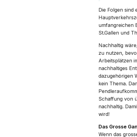
Die Folgen sind
Hauptverkehrszei
umfangreichen B
St.Gallen und T
Nachhaltig wäre
zu nutzen, bevo
Arbeitsplätzen 
nachhaltiges En
dazugehörigen W
kein Thema. Dami
Pendleraufkomme
Schaffung von ü
nachhaltig. Dami
wird!
Das Grosse Gan
Wenn das grosse