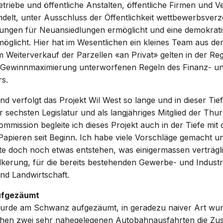
etriebe und öffentliche Anstalten, öffentliche Firmen und 
delt, unter Ausschluss der Öffentlichkeit wettbewerbsver
ungen für Neuansiedlungen ermöglicht und eine demokrati
öglicht. Hier hat im Wesentlichen ein kleines Team aus de
Weiterverkauf der Parzellen «an Privat» gelten in der Reg
r Gewinnmaximierung unterworfenen Regeln des Finanz- u
rs.
 verfolgt das Projekt Wil West so lange und in dieser Tiefe
r sechsten Legislatur und als langjähriges Mitglied der Thu
mission begleite ich dieses Projekt auch in der Tiefe mit
apieren seit Beginn. Ich habe viele Vorschläge gemacht u
te doch noch etwas entstehen, was einigermassen verträgli
lkerung, für die bereits bestehenden Gewerbe- und Industr
nd Landwirtschaft.
ufgezäumt
wurde am Schwanz aufgezäumt, in geradezu naiver Art wur
en zwei sehr nahegelegenen Autobahnausfahrten die Zus