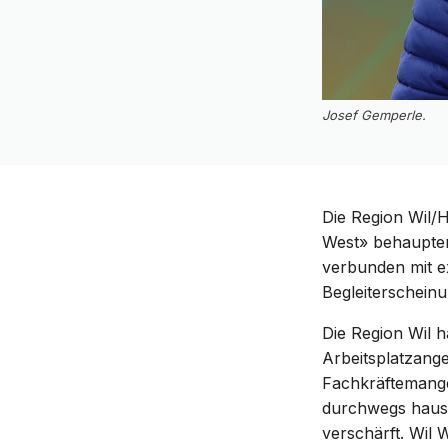
Josef Gemperle.
Die Region Wil/Hi
West» behaupten,
verbunden mit e
Begleiterscheinu
Die Region Wil 
Arbeitsplatzang
Fachkräftemange
durchwegs hausg
verschärft. Wil 