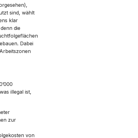
vorgesehen),
tzt sind, wählt
ens klar
 denn die
chtfolgeflächen
bebauen. Dabei
 Arbeitszonen
30’000
s illegal ist,
eter
nen zur
olgekosten von