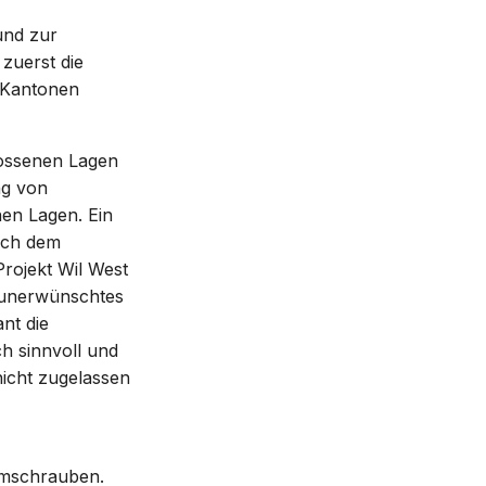
und zur
zuerst die
 Kantonen
lossenen Lagen
ng von
nen Lagen. Ein
uch dem
rojekt Wil West
t unerwünschtes
nt die
h sinnvoll und
nicht zugelassen
umschrauben.