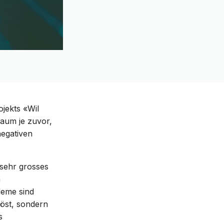
ojekts «Wil
kaum je zuvor,
egativen
 sehr grosses
h
leme sind
öst, sondern
s