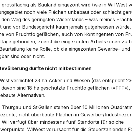
grossflächig als Bauland eingezont wird (wie in Wil West 
ungsgebiet noch viele Flächen unbebaut oder schlecht genu
 den Weg des geringsten Widerstands – was meines Eracht
ist und vor Bundesgericht kaum jemals gutgeheissen würde,
 von Fruchtfolgeflächen, auch von Kontingenten von Fru
Auflage gebunden, zuerst die eingezonten Arbeitszonen zu 
r Beurteilung keine Rolle, ob die eingezonten Gewerbe- und
gbar sind oder nicht.
Bevölkerung durfte nicht mitbestimmen
 West vernichtet 23 ha Äcker und Wiesen (das entspricht 2
davon sind 18 ha geschützte Fruchtfolgeflächen («FFF»), wa
ebaute Alternativen.
 Thurgau und St.Gallen stehen über 10 Millionen Quadratm
gezonte, nicht überbaute Flächen in Gewerbe-/Industriezo
 Wil verfügt über mindestens fünf Standorte für solche
werpunkte. WilWest verursacht für die Steuerzahlenden F