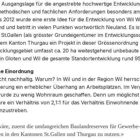
 Ausgangslage für die angestrebte hochwertige Entwicklung 
 methodischen und fachlichen Anforderungen besonders an
 2012 wurde eine erste Idee für die Entwicklung von Wil W
nd und betritt in vielen Punkten wortwörtlich Neuland. Es is
 St.Gallen (als grösster Grundeigentümer im Entwicklungs
em Kanton Thurgau ein Projekt in dieser Grössenordnung 
wicklungsgebiet umfasst ca. 20 ha weitestgehend unbebaute
 in Gloten und Wil die gesamte Standortentwicklung rund 9
e Einordnung
icht nachhaltig. Warum? In Wil und in der Region Wil herrsc
rung ein erheblicher Überhang an Arbeitsplätzen. Im Ver
wurde zu wenig Wohnraum geschaffen. Denn um möglichst 
e ein Verhältnis von 2,1:1 für das Verhältnis Einwohnende
anzustreben.
äre, zuerst die umfangreichen Baulandreserven für Gewerbe
en in den Kantonen St.Gallen und Thurgau zu nutzen.»