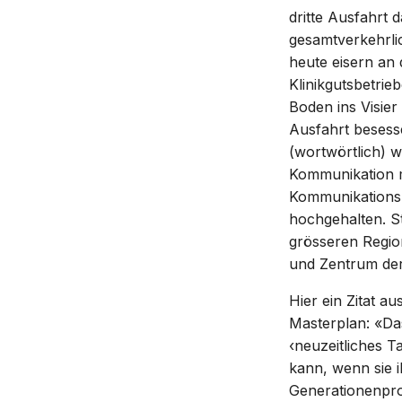
dritte Ausfahrt 
gesamtverkehrlic
heute eisern an 
Klinikgutsbetrie
Boden ins Visie
Ausfahrt besess
(wortwörtlich) 
Kommunikation m
Kommunikations
hochgehalten. S
grösseren Region
und Zentrum der
Hier ein Zitat 
Masterplan: «Das
‹neuzeitliches 
kann, wenn sie 
Generationenproj