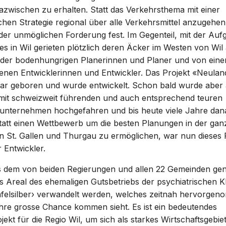
dazwischen zu erhalten. Statt das Verkehrsthema mit einer
hen Strategie regional über alle Verkehrsmittel anzugehen,
der unmöglichen Forderung fest. Im Gegenteil, mit der Auf
bes in Wil gerieten plötzlich deren Äcker im Westen von Wi
r der bodenhungrigen Planerinnen und Planer und von einer
enen Entwicklerinnen und Entwickler. Das Projekt «Neulan
war geboren und wurde entwickelt. Schon bald wurde aber
it schweizweit führenden und auch entsprechend teuren
unternehmen hochgefahren und bis heute viele Jahre dan
tatt einen Wettbewerb um die besten Planungen in der gan
 St. Gallen und Thurgau zu ermöglichen, war nun dieses Fi
 Entwickler.
aus dem von beiden Regierungen und allen 22 Gemeinden ge
 Areal des ehemaligen Gutsbetriebs der psychiatrischen Klin
Tafelsilber› verwandelt werden, welches zeitnah hervorg
ihre grosse Chance kommen sieht. Es ist ein bedeutendes
ekt für die Regio Wil, um sich als starkes Wirtschaftsgebiet