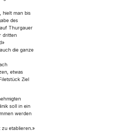
 hielt man bis
gabe des
l auf Thurgauer
 dritten
d»
 auch die ganze
ach
zen, etwas
letstück Ziel
nehmigten
ik soll in ein
enommen werden
 zu etablieren.»